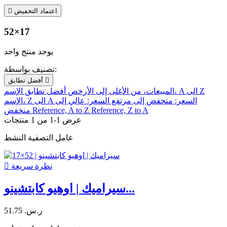
اعتماد التخفيض

52×17
يوجد منتج واحد
تصنيف بواسطة:

أفضل تطابق
الإسم، A الى Z
المبيعات، من الأغلى إلى الأرخص
أفضل تطابق
السعر: منخفض إلى مرتفع
السعر: عالي إلى
الإسم، Z الى A
Reference, Z to A
Reference, A to Z
منخفض
عرض 1-1 من 1 منتجات
عامل التصفية النشط
نظرة سريعة

سيراميك | اوهيو كابتشينو...
51.75 ر.س.‏