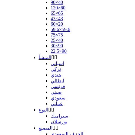
90×40
120×60
65×65
43×43
60×20
59.6×59.6
75×75
25×40
30×90
22.5×90


المنشأ
اسباني
تركي
هندي
ايطالي
فرنسي
صيني
سعودي
عماني


النوع
سيراميك
بورسلان


المصنع
الخزف السعودي