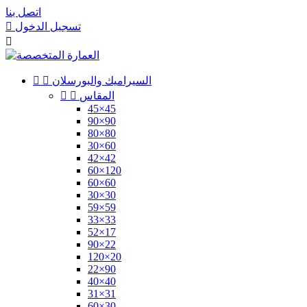
اتصل بنا
تسجيل الدخول


السيراميك والبورسلان


المقاس


45×45
90×90
80×80
30×60
42×42
60×120
60×60
30×30
59×59
33×33
52×17
90×22
120×20
22×90
40×40
31×31
60×30