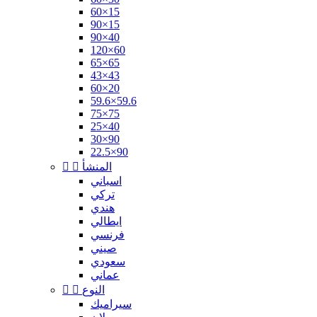
60×15
90×15
90×40
120×60
65×65
43×43
60×20
59.6×59.6
75×75
25×40
30×90
22.5×90
المنشأ


اسباني
تركي
هندي
ايطالي
فرنسي
صيني
سعودي
عماني
النوع


سيراميك