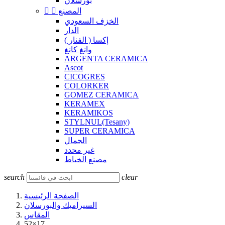
بورسلان
المصنع


الخزف السعودي
الدار
إكسا ( الفنار )
وانغ كانغ
ARGENTA CERAMICA
Ascot
CICOGRES
COLORKER
GOMEZ CERAMICA
KERAMEX
KERAMIKOS
STYLNUL(Tesany)
SUPER CERAMICA
الجمال
غير محدد
مصنع الخياط
search
clear
الصفحة الرئيسية
السيراميك والبورسلان
المقاس
52×17