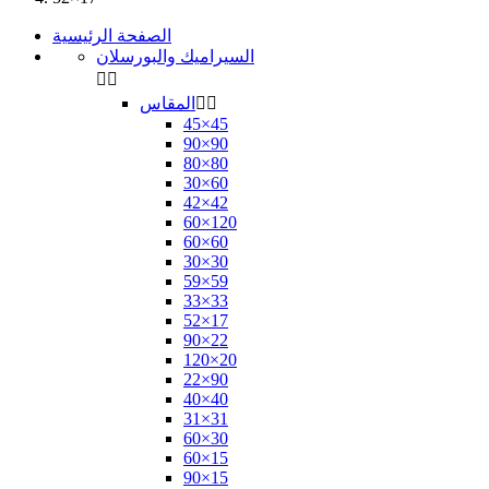
الصفحة الرئيسية
السيراميك والبورسلان




المقاس
45×45
90×90
80×80
30×60
42×42
60×120
60×60
30×30
59×59
33×33
52×17
90×22
120×20
22×90
40×40
31×31
60×30
60×15
90×15