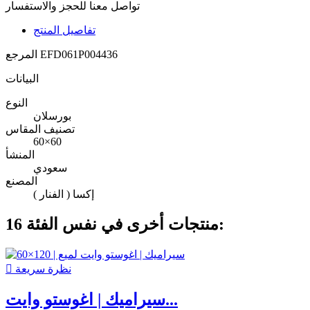
تواصل معنا للحجز والاستفسار
تفاصيل المنتج
EFD061P004436
المرجع
البيانات
النوع
بورسلان
تصنيف المقاس
60×60
المنشأ
سعودي
المصنع
إكسا ( الفنار )
16 منتجات أخرى في نفس الفئة:
نظرة سريعة

سيراميك | اغوستو وايت...