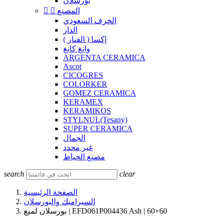
بورسلان
المصنع


الخزف السعودي
الدار
إكسا ( الفنار )
وانغ كانغ
ARGENTA CERAMICA
Ascot
CICOGRES
COLORKER
GOMEZ CERAMICA
KERAMEX
KERAMIKOS
STYLNUL(Tesany)
SUPER CERAMICA
الجمال
غير محدد
مصنع الخياط
search
clear
الصفحة الرئيسية
السيراميك والبورسلان
بورسلان لميع | EFD061P004436 Ash | 60×60