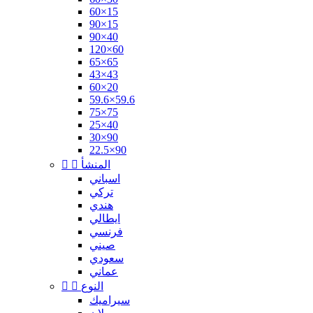
60×15
90×15
90×40
120×60
65×65
43×43
60×20
59.6×59.6
75×75
25×40
30×90
22.5×90
المنشأ


اسباني
تركي
هندي
ايطالي
فرنسي
صيني
سعودي
عماني
النوع


سيراميك