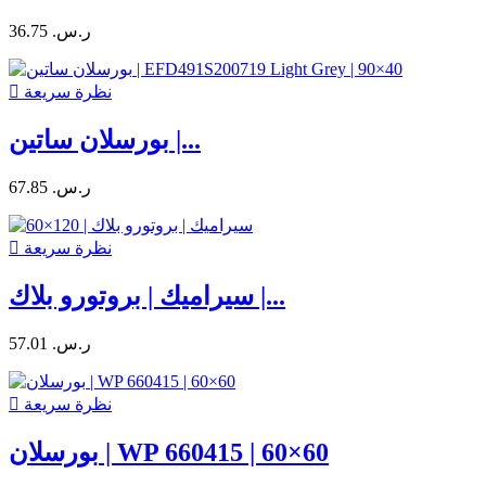
36.75 ر.س.‏
نظرة سريعة

بورسلان ساتين |...
67.85 ر.س.‏
نظرة سريعة

سيراميك | بروتورو بلاك |...
57.01 ر.س.‏
نظرة سريعة

بورسلان | WP 660415 | 60×60