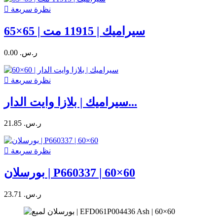
نظرة سريعة

سيراميك | 11915 مت | 65×65
0.00 ر.س.‏
نظرة سريعة

سيراميك | بلازا وايت الدار...
21.85 ر.س.‏
نظرة سريعة

بورسلان | P660337 | 60×60
23.71 ر.س.‏