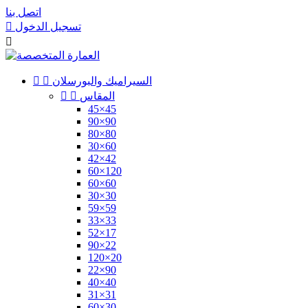
اتصل بنا
تسجيل الدخول


السيراميك والبورسلان


المقاس


45×45
90×90
80×80
30×60
42×42
60×120
60×60
30×30
59×59
33×33
52×17
90×22
120×20
22×90
40×40
31×31
60×30