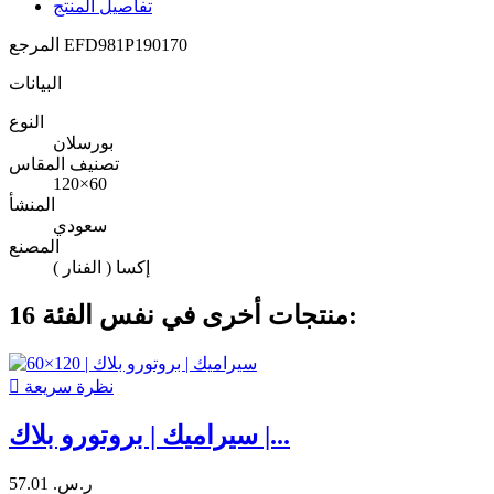
تفاصيل المنتج
EFD981P190170
المرجع
البيانات
النوع
بورسلان
تصنيف المقاس
120×60
المنشأ
سعودي
المصنع
إكسا ( الفنار )
16 منتجات أخرى في نفس الفئة:
نظرة سريعة

سيراميك | بروتورو بلاك |...
57.01 ر.س.‏