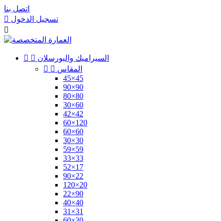
اتصل بنا
تسجيل الدخول


السيراميك والبورسلان


المقاس


45×45
90×90
80×80
30×60
42×42
60×120
60×60
30×30
59×59
33×33
52×17
90×22
120×20
22×90
40×40
31×31
60×30