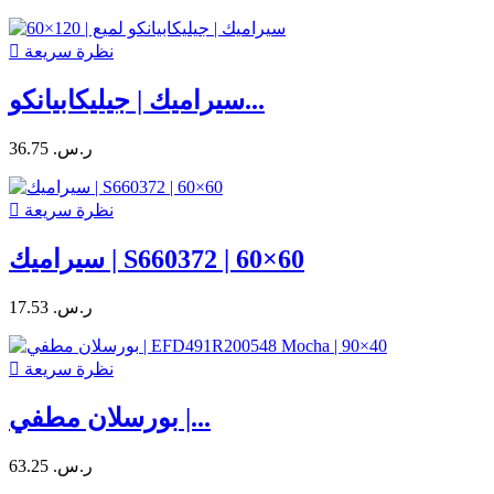
نظرة سريعة

سيراميك | جيليكابيانكو...
36.75 ر.س.‏
نظرة سريعة

سيراميك | S660372 | 60×60
17.53 ر.س.‏
نظرة سريعة

بورسلان مطفي |...
63.25 ر.س.‏