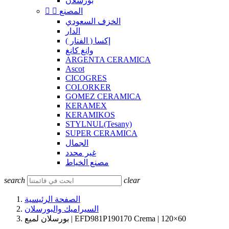
بورسلان
المصنع


الخزف السعودي
الدار
إكسا ( الفنار )
وانغ كانغ
ARGENTA CERAMICA
Ascot
CICOGRES
COLORKER
GOMEZ CERAMICA
KERAMEX
KERAMIKOS
STYLNUL(Tesany)
SUPER CERAMICA
الجمال
غير محدد
مصنع الخياط
search
clear
الصفحة الرئيسية
السيراميك والبورسلان
بورسلان لميع | EFD981P190170 Crema | 120×60