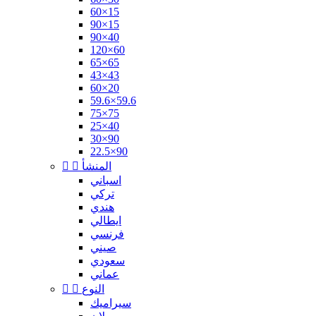
60×15
90×15
90×40
120×60
65×65
43×43
60×20
59.6×59.6
75×75
25×40
30×90
22.5×90
المنشأ


اسباني
تركي
هندي
ايطالي
فرنسي
صيني
سعودي
عماني
النوع


سيراميك