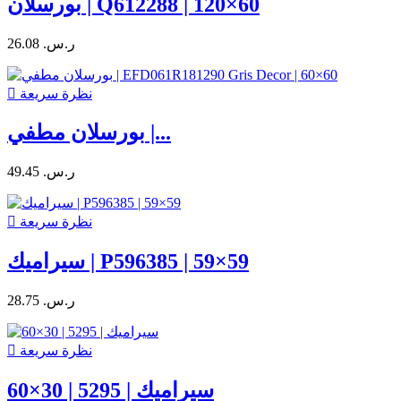
بورسلان | Q612288 | 120×60
26.08 ر.س.‏
نظرة سريعة

بورسلان مطفي |...
49.45 ر.س.‏
نظرة سريعة

سيراميك | P596385 | 59×59
28.75 ر.س.‏
نظرة سريعة

سيراميك | 5295 | 30×60