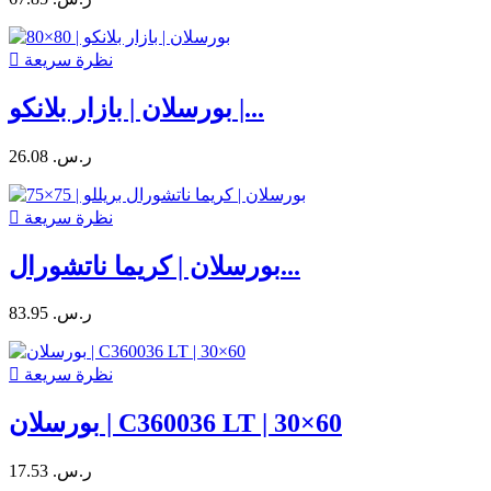
نظرة سريعة

بورسلان | بازار بلانكو |...
26.08 ر.س.‏
نظرة سريعة

بورسلان | كريما ناتشورال...
83.95 ر.س.‏
نظرة سريعة

بورسلان | C360036 LT | 30×60
17.53 ر.س.‏