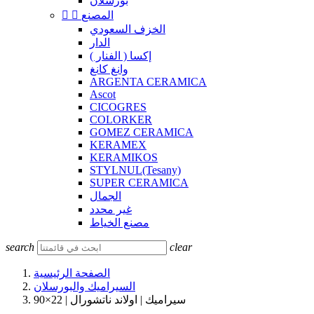
بورسلان
المصنع


الخزف السعودي
الدار
إكسا ( الفنار )
وانغ كانغ
ARGENTA CERAMICA
Ascot
CICOGRES
COLORKER
GOMEZ CERAMICA
KERAMEX
KERAMIKOS
STYLNUL(Tesany)
SUPER CERAMICA
الجمال
غير محدد
مصنع الخياط
search
clear
الصفحة الرئيسية
السيراميك والبورسلان
سيراميك | اولاند ناتشورال | 22×90