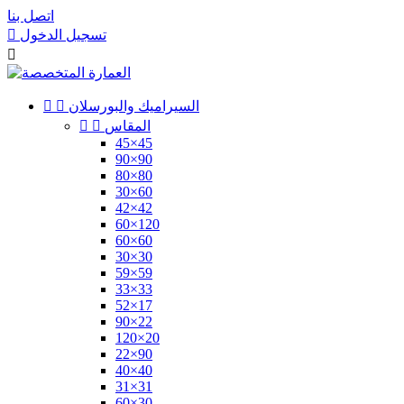
اتصل بنا
تسجيل الدخول


السيراميك والبورسلان


المقاس


45×45
90×90
80×80
30×60
42×42
60×120
60×60
30×30
59×59
33×33
52×17
90×22
120×20
22×90
40×40
31×31
60×30