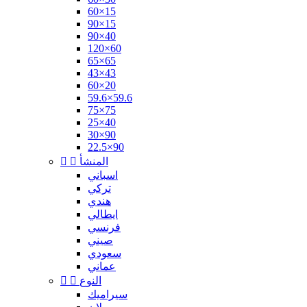
60×15
90×15
90×40
120×60
65×65
43×43
60×20
59.6×59.6
75×75
25×40
30×90
22.5×90
المنشأ


اسباني
تركي
هندي
ايطالي
فرنسي
صيني
سعودي
عماني
النوع


سيراميك