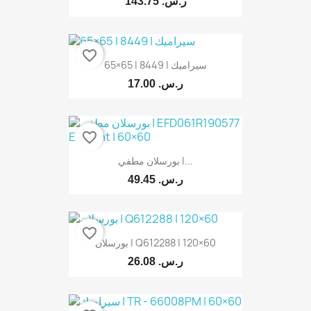
143.75 ر.س.‏
favorite_border
سيراميك | 8449 | 65×65
17.00 ر.س.‏
favorite_border
بورسلان مطفي |...
49.45 ر.س.‏
favorite_border
بورسلان | Q612288 | 120×60
26.08 ر.س.‏