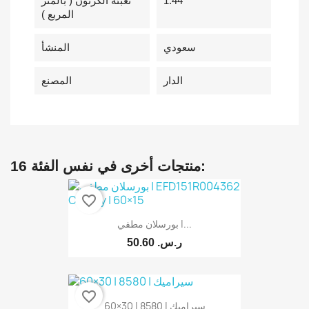
1.44
تعبئة الكرتون ( بالمتر
المربع )
سعودي
المنشأ
الدار
المصنع
16 منتجات أخرى في نفس الفئة:
favorite_border
بورسلان مطفي |...
50.60 ر.س.‏
favorite_border
سيراميك | 8580 | 30×60