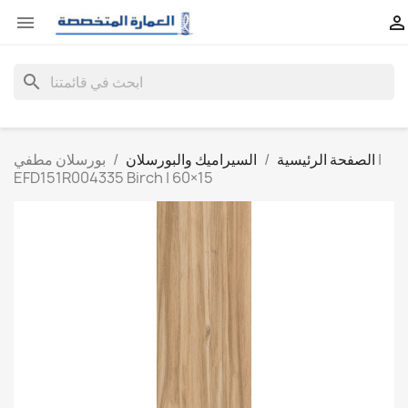


search
الصفحة الرئيسية
السيراميك والبورسلان
بورسلان مطفي |
EFD151R004335 Birch | 60×15