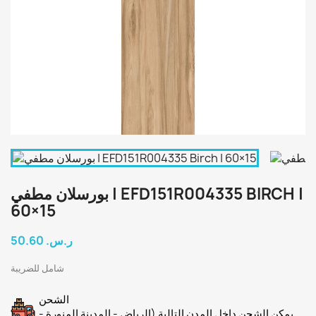
بورسلان مطفي | EFD151R004335 BIRCH |
60×15
50.60 ر.س.‏
شامل للضريبة
الشحن
يمكن الشحن داخل المدن التالية (الرياض - المدينة المنورة -