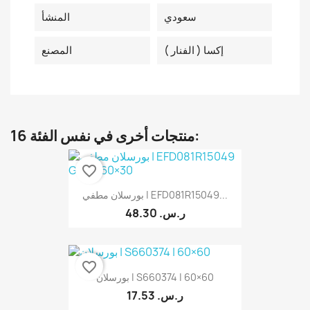
سعودي
المنشأ
إكسا ( الفنار )
المصنع
16 منتجات أخرى في نفس الفئة:
favorite_border
بورسلان مطفي | EFD081R15049...
48.30 ر.س.‏
favorite_border
بورسلان | S660374 | 60×60
17.53 ر.س.‏