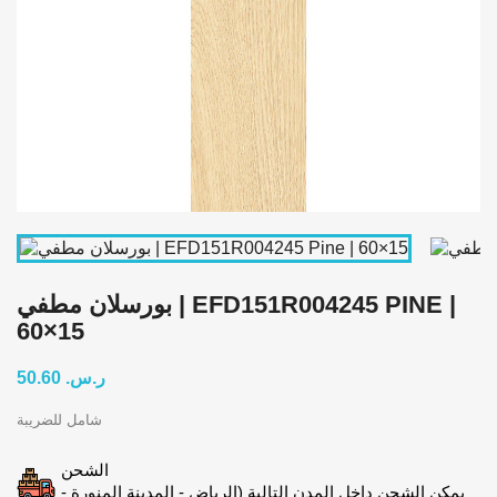
بورسلان مطفي | EFD151R004245 PINE |
60×15
50.60 ر.س.‏
شامل للضريبة
الشحن
يمكن الشحن داخل المدن التالية (الرياض - المدينة المنورة -