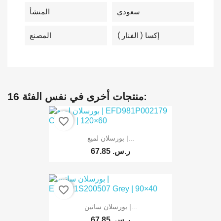
سعودي
المنشأ
إكسا ( الفنار )
المصنع
16 منتجات أخرى في نفس الفئة:
favorite_border
بورسلان لميع |...
67.85 ر.س.‏
favorite_border
بورسلان ساتين |...
67.85 ر.س.‏