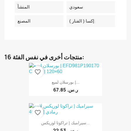
سعودي
المنشأ
إكسا ( الفنار )
المصنع
16 منتجات أخرى في نفس الفئة:
favorite_border
بورسلان لميع |...
67.85 ر.س.‏
favorite_border
سيراميك | تراكوتا لوريكس...
22.53 ر.س.‏