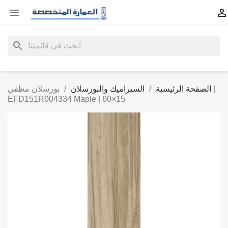


search
الصفحة الرئيسية
السيراميك والبورسلان
بورسلان مطفي |
EFD151R004334 Maple | 60×15