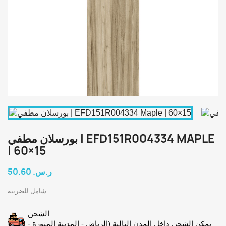
بورسلان مطفي | EFD151R004334 MAPLE
| 60×15
50.60 ر.س.‏
شامل للضريبة
الشحن
يمكن الشحن داخل المدن التالية (الرياض - المدينة المنورة -